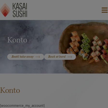
Hop
til
indholdet
Konto
Bestil take-away
Book et bord
Konto
[woocommerce_my_account]