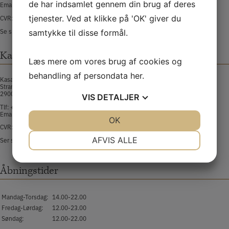
de har indsamlet gennem din brug af deres
Email:
norrebro@kasaisushi.dk
tjenester. Ved at klikke på 'OK' giver du
CVR: 30349938
Se smiley-rapport
samtykke til disse formål.
Kasai Hellerup
Læs mere om vores brug af cookies og
behandling af persondata
her
.
Kasai Sushi Hellerup
Strandvejen 213 st.th 6
2900 Hellerup
VIS
DETALJER
Tlf:
+45 32 55 58 88​
Email:
hellerup@kasaisushi.dk
JA
NEJ
OK
JA
NEJ
CVR: 44932024
NØDVENDIGE
PRÆFERENCER
AFVIS ALLE
Ser smiley-rapport
JA
NEJ
JA
NEJ
Åbningstider
MARKETING
STATISTIK
Mandag-Torsdag:
14.00-22.00
Fredag-Lørdag:
12.00-23.00
Søndag:
12.00-22.00