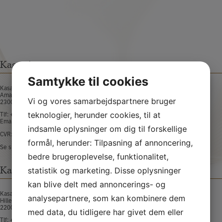
Kasai Amager
Samtykke til cookies
Kasai Sushi Amagerbro
Amagerbrogade 175
Vi og vores samarbejdspartnere bruger
2300 København S​
Tlf:
+45 32 58 58 88​
teknologier, herunder cookies, til at
Email:
amager@kasaisushi.dk
indsamle oplysninger om dig til forskellige
CVR: 36685743
formål, herunder: Tilpasning af annoncering,
Se smiley-rapport
bedre brugeroplevelse, funktionalitet,
Kasai Nørrebro
statistik og marketing. Disse oplysninger
kan blive delt med annoncerings- og
Kasai Sushi Nørrebro
analysepartnere, som kan kombinere dem
Hillerødgade 23
2200 København N​
med data, du tidligere har givet dem eller
Tlf:
+45 35 36 89 88​