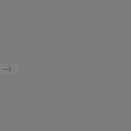
gt? Så læn dig tilbage og lad os levere menue
rrangement, så du og dine gæster kan fokusere
d