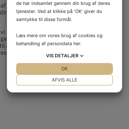
de har indsamlet gennem din brug af deres
 af sushi, men
dine favoritter
tjenester. Ved at klikke på 'OK' giver du
samtykke til disse formål.
 vi 3 grupper af
Læs mere om vores brug af cookies og
ige typer af
behandling af persondata
her
.
il at
es dygtige
VIS
DETALJER
JA
NEJ
OK
JA
NEJ
NØDVENDIGE
PRÆFERENCER
AFVIS ALLE
JA
NEJ
JA
NEJ
MARKETING
STATISTIK