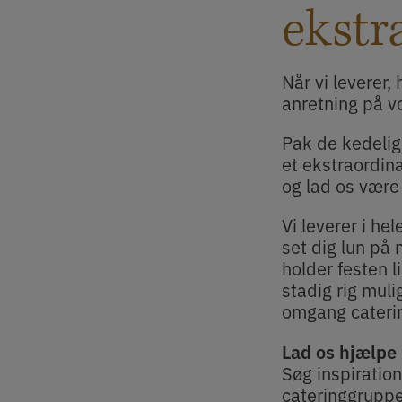
ekstr
Når vi leverer,
anretning på vo
Pak de kedelig
et ekstraordin
og lad os være 
Vi leverer i h
set dig lun på
holder festen l
stadig rig muli
omgang caterin
Lad os hjælpe 
Søg inspiration
cateringgruppe