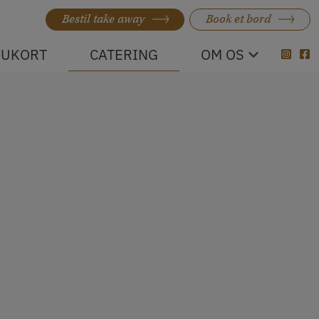
Bestil take away
Book et bord
UKORT
CATERING
OM OS