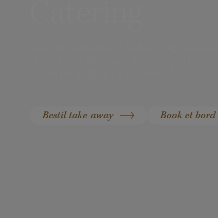
Catering
Skal det være nemt, lækkert og overdådi
til din aften, tilpasset lige netop dit a
100% på hyggen og samværet.
Bestil take-away
Book et bor