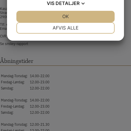
VIS
DETALJER
Kasai Sushi Hellerup
Strandvejen 213 st.th 6
JA
NEJ
OK
JA
NEJ
2900 Hellerup
Tlf:
+45 32 55 58 88​
NØDVENDIGE
PRÆFERENCER
AFVIS ALLE
Email:
hellerup@kasaisushi.dk
CVR: 44932024
JA
NEJ
JA
NEJ
Se smiley-rapport
MARKETING
STATISTIK
Åbningstider
Mandag-Torsdag:
14.00-22.00
Fredag-Lørdag:
12.00-23.00
Søndag:
12.00-22.00
Mandag-Torsdag:
14.00-22.00
Fredag-Lørdag:
12.00-23.00
Søndag:
12.00-22.00
Mandag-Torsdag:
12.00-21.30
Fredag-Lørdag:
12.00-22.00