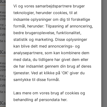
Kasai Amager
Vi og vores samarbejdspartnere bruger
Kasai Sushi Amagerbro
teknologier, herunder cookies, til at
Amagerbrogade 175
2300 København S​
indsamle oplysninger om dig til forskellige
Tlf:
+45 32 58 58 88​
formål, herunder: Tilpasning af annoncering,
Email:
amager@kasaisushi.dk
bedre brugeroplevelse, funktionalitet,
CVR: 36685743
statistik og marketing. Disse oplysninger
Se smiley-rapport
kan blive delt med annoncerings- og
Kasai Nørrebro
analysepartnere, som kan kombinere dem
med data, du tidligere har givet dem eller
Kasai Sushi Nørrebro
de har indsamlet gennem din brug af deres
Hillerødgade 23
2200 København N​
tjenester. Ved at klikke på 'OK' giver du
Tlf:
+45 35 36 89 88​
Email:
norrebro@kasaisushi.dk
samtykke til disse formål.
CVR: 30349938
Se smiley-rapport
Læs mere om vores brug af cookies og
behandling af persondata
her
.
Kasai Hellerup