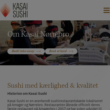
Hop
til
indholdet
Om Kasai Nørrebro
Bestil take-away
Book et bord
Sushi med kærlighed & kvalitet
Historien om Kasai Sushi
Kasai Sushi er en anerkendt sushirestaurantskæde lokaliseret
på Amager og Nørrebro. Restauranten åbnede officielt deres
første restaurant på Amagerbro i 2017 og har siden udvidet til