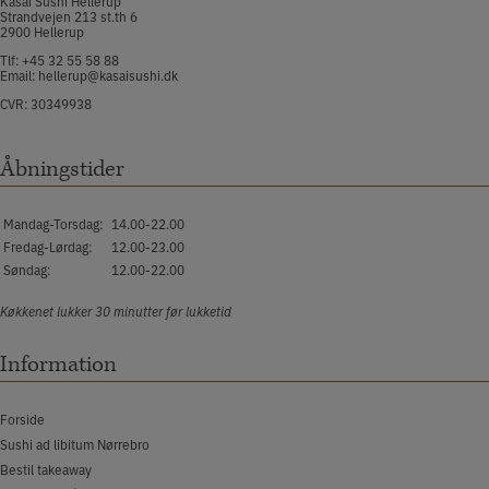
Kasai Sushi Hellerup
Strandvejen 213 st.th 6
2900 Hellerup
Tlf:
+45 32 55 58 88​
Email:
hellerup@kasaisushi.dk
CVR: 30349938
Åbningstider
Mandag-Torsdag:
14.00-22.00
Fredag-Lørdag:
12.00-23.00
Søndag:
12.00-22.00
Køkkenet lukker 30 minutter før lukketid
Information
Forside
Sushi ad libitum Nørrebro
Bestil takeaway