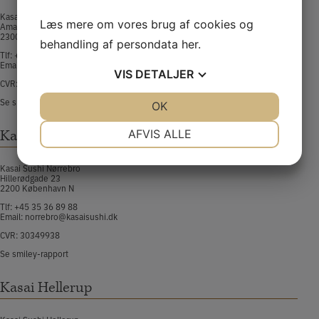
Kasai Sushi Amagerbro
Læs mere om vores brug af cookies og
Amagerbrogade 175
2300 København S​
behandling af persondata
her
.
Tlf:
+45 32 58 58 88​
Email:
amager@kasaisushi.dk
VIS
DETALJER
CVR: 36685743
Se smiley-rapport
JA
NEJ
OK
JA
NEJ
NØDVENDIGE
PRÆFERENCER
Kasai Nørrebro
AFVIS ALLE
JA
NEJ
JA
NEJ
Kasai Sushi Nørrebro
Hillerødgade 23
MARKETING
STATISTIK
2200 København N​
Tlf:
+45 35 36 89 88​
Email:
norrebro@kasaisushi.dk
CVR: 30349938
Se smiley-rapport
Kasai Hellerup